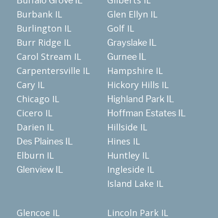
Gilberts IL
Buffalo Grove IL
Burbank IL
Glen Ellyn IL
Burlington IL
Golf IL
Burr Ridge IL
Grayslake IL
Carol Stream IL
Gurnee IL
Carpentersville IL
Hampshire IL
Cary IL
Hickory Hills IL
Chicago IL
Highland Park IL
Cicero IL
Hoffman Estates IL
Darien IL
Hillside IL
Hines IL
Des Plaines IL
Elburn IL
Huntley IL
Ingleside IL
Glenview IL
Island Lake IL
Glencoe IL
Lincoln Park IL