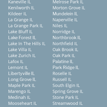
Kaneville IL
Melrose Park IL
Kenilworth IL
Morton Grove IL
Kildeer IL
Mundelein IL
La Grange IL
Naperville IL
La Grange Park IL
Niles IL
Lake Bluff IL
Norridge IL
Lake Forest IL
Northbrook IL
Lake In The Hills IL
Northfield IL
Lake Villa IL
Oak Brook IL
Lake Zurich IL
Oak Park IL
Lafox IL
Palatine IL
Lemont IL
Park Ridge IL
Roselle IL
Libertyville IL
Russell IL
Long Grove IL
Maple Park IL
South Elgin IL
Marengo IL
Spring Grove IL
Medinah IL
Stone Park IL
Mooseheart IL
Streamwood IL