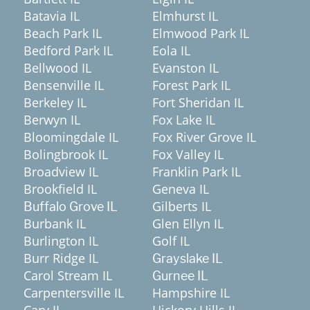
Batavia IL
Elmhurst IL
Beach Park IL
Elmwood Park IL
Bedford Park IL
Eola IL
Bellwood IL
Evanston IL
Bensenville IL
Forest Park IL
Berkeley IL
Fort Sheridan IL
Berwyn IL
Fox Lake IL
Bloomingdale IL
Fox River Grove IL
Bolingbrook IL
Fox Valley IL
Broadview IL
Franklin Park IL
Brookfield IL
Geneva IL
Gilberts IL
Buffalo Grove IL
Burbank IL
Glen Ellyn IL
Burlington IL
Golf IL
Burr Ridge IL
Grayslake IL
Carol Stream IL
Gurnee IL
Carpentersville IL
Hampshire IL
Cary IL
Hickory Hills IL