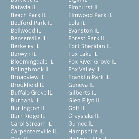
Batavia IL
Elmhurst IL
Beach Park IL
Elmwood Park IL
Bedford Park IL
Eola IL
Bellwood IL
Evanston IL
Bensenville IL
Forest Park IL
Berkeley IL
Fort Sheridan IL
Berwyn IL
Fox Lake IL
Bloomingdale IL
Fox River Grove IL
Bolingbrook IL
Fox Valley IL
Broadview IL
Franklin Park IL
Brookfield IL
Geneva IL
Gilberts IL
Buffalo Grove IL
Burbank IL
Glen Ellyn IL
Burlington IL
Golf IL
Burr Ridge IL
Grayslake IL
Carol Stream IL
Gurnee IL
Carpentersville IL
Hampshire IL
Cary IL
Hickory Hills IL