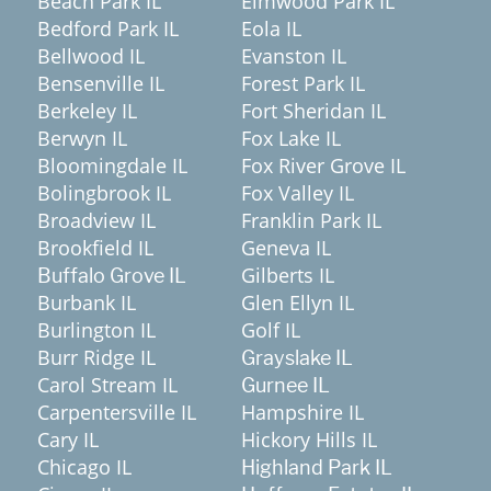
Beach Park IL
Elmwood Park IL
Bedford Park IL
Eola IL
Bellwood IL
Evanston IL
Bensenville IL
Forest Park IL
Berkeley IL
Fort Sheridan IL
Berwyn IL
Fox Lake IL
Bloomingdale IL
Fox River Grove IL
Bolingbrook IL
Fox Valley IL
Broadview IL
Franklin Park IL
Brookfield IL
Geneva IL
Gilberts IL
Buffalo Grove IL
Burbank IL
Glen Ellyn IL
Burlington IL
Golf IL
Burr Ridge IL
Grayslake IL
Carol Stream IL
Gurnee IL
Carpentersville IL
Hampshire IL
Cary IL
Hickory Hills IL
Chicago IL
Highland Park IL