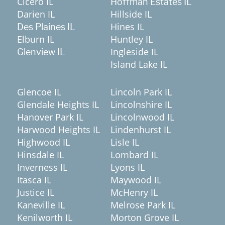
Cicero IL
Hoffman Estates IL
Darien IL
Hillside IL
Hines IL
Des Plaines IL
Elburn IL
Huntley IL
Ingleside IL
Glenview IL
Island Lake IL
Glencoe IL
Lincoln Park IL
Glendale Heights IL
Lincolnshire IL
Hanover Park IL
Lincolnwood IL
Harwood Heights IL
Lindenhurst IL
Highwood IL
Lisle IL
Hinsdale IL
Lombard IL
Inverness IL
Lyons IL
Itasca IL
Maywood IL
Justice IL
McHenry IL
Kaneville IL
Melrose Park IL
Kenilworth IL
Morton Grove IL