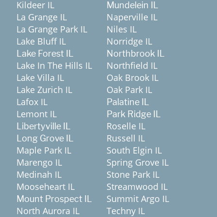
Kildeer IL
Mundelein IL
La Grange IL
Naperville IL
La Grange Park IL
Niles IL
Lake Bluff IL
Norridge IL
Lake Forest IL
Northbrook IL
Lake In The Hills IL
Northfield IL
Lake Villa IL
Oak Brook IL
Lake Zurich IL
Oak Park IL
Lafox IL
Palatine IL
Lemont IL
Park Ridge IL
Roselle IL
Libertyville IL
Russell IL
Long Grove IL
Maple Park IL
South Elgin IL
Marengo IL
Spring Grove IL
Medinah IL
Stone Park IL
Mooseheart IL
Streamwood IL
Summit Argo IL
Mount Prospect IL
North Aurora IL
Techny IL