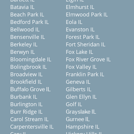
Batavia IL
Elmhurst IL
Beach Park IL
Elmwood Park IL
Bedford Park IL
Eola IL
Bellwood IL
Evanston IL
Bensenville IL
Forest Park IL
Berkeley IL
Fort Sheridan IL
Berwyn IL
Fox Lake IL
Bloomingdale IL
Fox River Grove IL
Bolingbrook IL
Fox Valley IL
Broadview IL
Franklin Park IL
Brookfield IL
Geneva IL
Gilberts IL
Buffalo Grove IL
Burbank IL
Glen Ellyn IL
Burlington IL
Golf IL
Burr Ridge IL
Grayslake IL
Carol Stream IL
Gurnee IL
Carpentersville IL
Hampshire IL
Cary IL
Hickory Hills IL