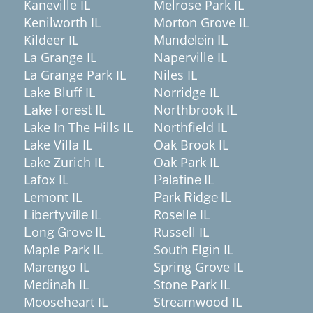
Kaneville IL
Melrose Park IL
Kenilworth IL
Morton Grove IL
Kildeer IL
Mundelein IL
La Grange IL
Naperville IL
La Grange Park IL
Niles IL
Lake Bluff IL
Norridge IL
Lake Forest IL
Northbrook IL
Lake In The Hills IL
Northfield IL
Lake Villa IL
Oak Brook IL
Lake Zurich IL
Oak Park IL
Lafox IL
Palatine IL
Lemont IL
Park Ridge IL
Roselle IL
Libertyville IL
Russell IL
Long Grove IL
Maple Park IL
South Elgin IL
Marengo IL
Spring Grove IL
Medinah IL
Stone Park IL
Mooseheart IL
Streamwood IL