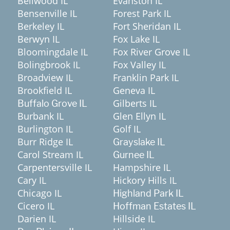
Bellwood IL
Evanston IL
Bensenville IL
Forest Park IL
Berkeley IL
Fort Sheridan IL
Berwyn IL
Fox Lake IL
Bloomingdale IL
Fox River Grove IL
Bolingbrook IL
Fox Valley IL
Broadview IL
Franklin Park IL
Brookfield IL
Geneva IL
Gilberts IL
Buffalo Grove IL
Burbank IL
Glen Ellyn IL
Burlington IL
Golf IL
Burr Ridge IL
Grayslake IL
Carol Stream IL
Gurnee IL
Carpentersville IL
Hampshire IL
Cary IL
Hickory Hills IL
Chicago IL
Highland Park IL
Cicero IL
Hoffman Estates IL
Darien IL
Hillside IL