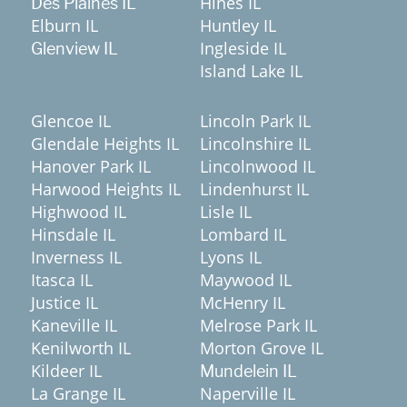
Hines IL
Des Plaines IL
Elburn IL
Huntley IL
Ingleside IL
Glenview IL
Island Lake IL
Glencoe IL
Lincoln Park IL
Glendale Heights IL
Lincolnshire IL
Hanover Park IL
Lincolnwood IL
Harwood Heights IL
Lindenhurst IL
Highwood IL
Lisle IL
Hinsdale IL
Lombard IL
Inverness IL
Lyons IL
Itasca IL
Maywood IL
Justice IL
McHenry IL
Kaneville IL
Melrose Park IL
Kenilworth IL
Morton Grove IL
Kildeer IL
Mundelein IL
La Grange IL
Naperville IL