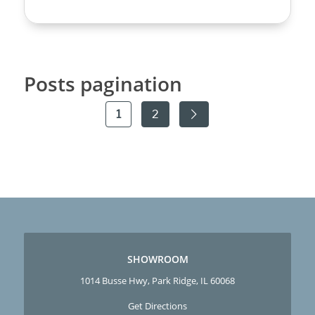
Posts pagination
1
2
SHOWROOM
1014 Busse Hwy, Park Ridge, IL 60068
Get Directions