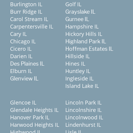
Burlington IL
Golf IL
Burr Ridge IL
Grayslake IL
Carol Stream IL
Gurnee IL
Carpentersville IL
Hampshire IL
Cary IL
Hickory Hills IL
Chicago IL
Highland Park IL
Cicero IL
Hoffman Estates IL
Darien IL
Hillside IL
Hines IL
Des Plaines IL
Elburn IL
Huntley IL
Ingleside IL
Glenview IL
Island Lake IL
Glencoe IL
Lincoln Park IL
Glendale Heights IL
Lincolnshire IL
Hanover Park IL
Lincolnwood IL
Harwood Heights IL
Lindenhurst IL
Highwood IL
Lisle IL