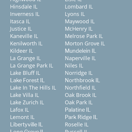
Hinsdale IL
Lombard IL
Inverness IL
Lyons IL
Itasca IL
Maywood IL
Justice IL
McHenry IL
Kaneville IL
Melrose Park IL
Kenilworth IL
Morton Grove IL
Kildeer IL
Mundelein IL
La Grange IL
Naperville IL
La Grange Park IL
Niles IL
Lake Bluff IL
Norridge IL
Lake Forest IL
Northbrook IL
Lake In The Hills IL
Northfield IL
Lake Villa IL
Oak Brook IL
Lake Zurich IL
Oak Park IL
Lafox IL
Palatine IL
Lemont IL
Park Ridge IL
Roselle IL
Libertyville IL
Russell IL
Long Grove IL