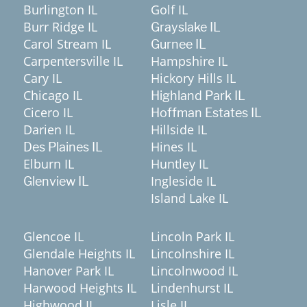
Burlington IL
Golf IL
Burr Ridge IL
Grayslake IL
Carol Stream IL
Gurnee IL
Carpentersville IL
Hampshire IL
Cary IL
Hickory Hills IL
Chicago IL
Highland Park IL
Cicero IL
Hoffman Estates IL
Darien IL
Hillside IL
Hines IL
Des Plaines IL
Elburn IL
Huntley IL
Ingleside IL
Glenview IL
Island Lake IL
Glencoe IL
Lincoln Park IL
Glendale Heights IL
Lincolnshire IL
Hanover Park IL
Lincolnwood IL
Harwood Heights IL
Lindenhurst IL
Highwood IL
Lisle IL