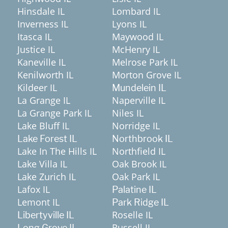
Hinsdale IL
Lombard IL
Inverness IL
Lyons IL
Itasca IL
Maywood IL
Justice IL
McHenry IL
Kaneville IL
Melrose Park IL
Kenilworth IL
Morton Grove IL
Kildeer IL
Mundelein IL
La Grange IL
Naperville IL
La Grange Park IL
Niles IL
Lake Bluff IL
Norridge IL
Lake Forest IL
Northbrook IL
Lake In The Hills IL
Northfield IL
Lake Villa IL
Oak Brook IL
Lake Zurich IL
Oak Park IL
Lafox IL
Palatine IL
Lemont IL
Park Ridge IL
Roselle IL
Libertyville IL
Russell IL
Long Grove IL