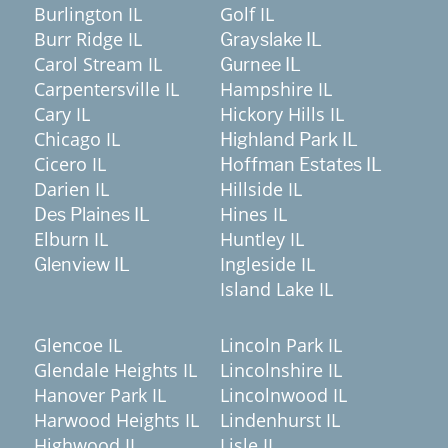
Burlington IL
Golf IL
Burr Ridge IL
Grayslake IL
Carol Stream IL
Gurnee IL
Carpentersville IL
Hampshire IL
Cary IL
Hickory Hills IL
Chicago IL
Highland Park IL
Cicero IL
Hoffman Estates IL
Darien IL
Hillside IL
Hines IL
Des Plaines IL
Elburn IL
Huntley IL
Ingleside IL
Glenview IL
Island Lake IL
Glencoe IL
Lincoln Park IL
Glendale Heights IL
Lincolnshire IL
Hanover Park IL
Lincolnwood IL
Harwood Heights IL
Lindenhurst IL
Highwood IL
Lisle IL