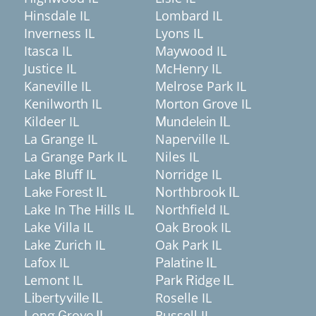
Hinsdale IL
Lombard IL
Inverness IL
Lyons IL
Itasca IL
Maywood IL
Justice IL
McHenry IL
Kaneville IL
Melrose Park IL
Kenilworth IL
Morton Grove IL
Kildeer IL
Mundelein IL
La Grange IL
Naperville IL
La Grange Park IL
Niles IL
Lake Bluff IL
Norridge IL
Lake Forest IL
Northbrook IL
Lake In The Hills IL
Northfield IL
Lake Villa IL
Oak Brook IL
Lake Zurich IL
Oak Park IL
Lafox IL
Palatine IL
Lemont IL
Park Ridge IL
Roselle IL
Libertyville IL
Russell IL
Long Grove IL