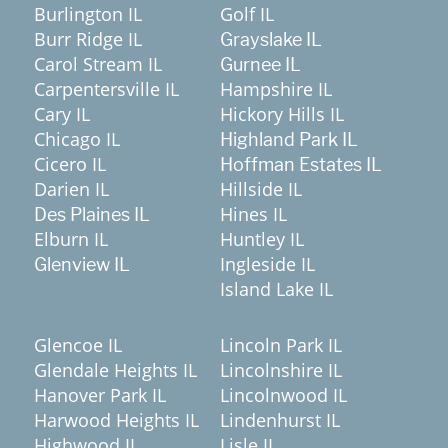
Burlington IL
Golf IL
Burr Ridge IL
Grayslake IL
Carol Stream IL
Gurnee IL
Carpentersville IL
Hampshire IL
Cary IL
Hickory Hills IL
Chicago IL
Highland Park IL
Cicero IL
Hoffman Estates IL
Darien IL
Hillside IL
Hines IL
Des Plaines IL
Elburn IL
Huntley IL
Ingleside IL
Glenview IL
Island Lake IL
Glencoe IL
Lincoln Park IL
Glendale Heights IL
Lincolnshire IL
Hanover Park IL
Lincolnwood IL
Harwood Heights IL
Lindenhurst IL
Highwood IL
Lisle IL