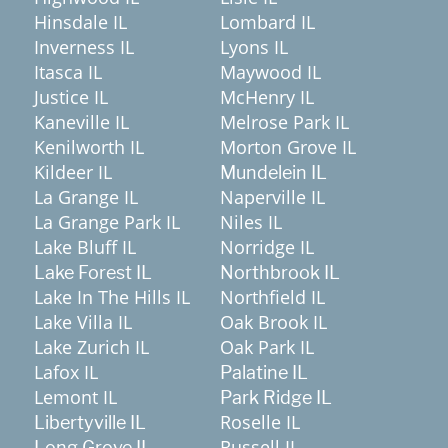
Hinsdale IL
Lombard IL
Inverness IL
Lyons IL
Itasca IL
Maywood IL
Justice IL
McHenry IL
Kaneville IL
Melrose Park IL
Kenilworth IL
Morton Grove IL
Kildeer IL
Mundelein IL
La Grange IL
Naperville IL
La Grange Park IL
Niles IL
Lake Bluff IL
Norridge IL
Lake Forest IL
Northbrook IL
Lake In The Hills IL
Northfield IL
Lake Villa IL
Oak Brook IL
Lake Zurich IL
Oak Park IL
Lafox IL
Palatine IL
Lemont IL
Park Ridge IL
Roselle IL
Libertyville IL
Russell IL
Long Grove IL