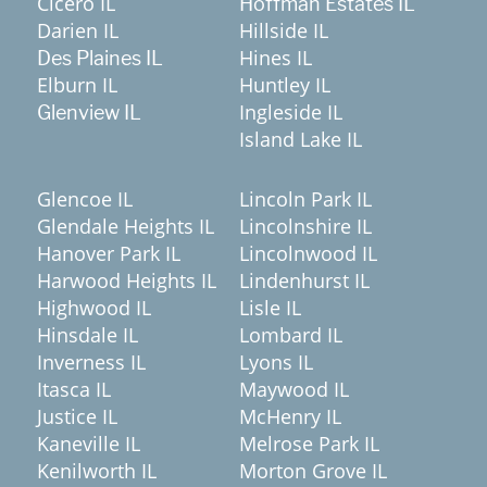
Cicero IL
Hoffman Estates IL
Darien IL
Hillside IL
Hines IL
Des Plaines IL
Elburn IL
Huntley IL
Ingleside IL
Glenview IL
Island Lake IL
Glencoe IL
Lincoln Park IL
Glendale Heights IL
Lincolnshire IL
Hanover Park IL
Lincolnwood IL
Harwood Heights IL
Lindenhurst IL
Highwood IL
Lisle IL
Hinsdale IL
Lombard IL
Inverness IL
Lyons IL
Itasca IL
Maywood IL
Justice IL
McHenry IL
Kaneville IL
Melrose Park IL
Kenilworth IL
Morton Grove IL