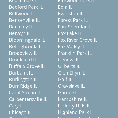
Beach Park IL
Elmwood Park IL
Bedford Park IL
Eola IL
Bellwood IL
Evanston IL
Bensenville IL
Forest Park IL
Berkeley IL
Fort Sheridan IL
Berwyn IL
Fox Lake IL
Bloomingdale IL
Fox River Grove IL
Bolingbrook IL
Fox Valley IL
Broadview IL
Franklin Park IL
Brookfield IL
Geneva IL
Gilberts IL
Buffalo Grove IL
Burbank IL
Glen Ellyn IL
Burlington IL
Golf IL
Burr Ridge IL
Grayslake IL
Carol Stream IL
Gurnee IL
Carpentersville IL
Hampshire IL
Cary IL
Hickory Hills IL
Chicago IL
Highland Park IL