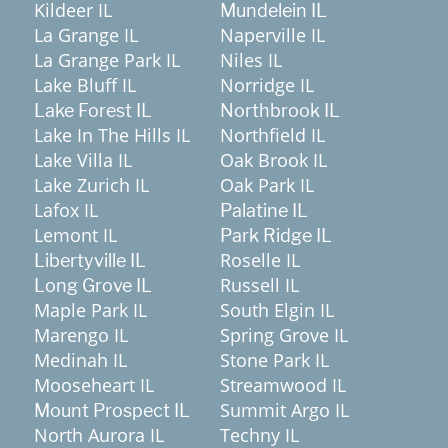
Kildeer IL
Mundelein IL
La Grange IL
Naperville IL
La Grange Park IL
Niles IL
Lake Bluff IL
Norridge IL
Lake Forest IL
Northbrook IL
Lake In The Hills IL
Northfield IL
Lake Villa IL
Oak Brook IL
Lake Zurich IL
Oak Park IL
Lafox IL
Palatine IL
Lemont IL
Park Ridge IL
Roselle IL
Libertyville IL
Russell IL
Long Grove IL
Maple Park IL
South Elgin IL
Marengo IL
Spring Grove IL
Medinah IL
Stone Park IL
Mooseheart IL
Streamwood IL
Summit Argo IL
Mount Prospect IL
North Aurora IL
Techny IL