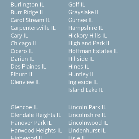
Burlington IL
Golf IL
Burr Ridge IL
Grayslake IL
Carol Stream IL
Gurnee IL
Carpentersville IL
Hampshire IL
Cary IL
Hickory Hills IL
Chicago IL
Highland Park IL
Cicero IL
Hoffman Estates IL
Darien IL
Hillside IL
Hines IL
Des Plaines IL
Elburn IL
Huntley IL
Ingleside IL
Glenview IL
Island Lake IL
Glencoe IL
Lincoln Park IL
Glendale Heights IL
Lincolnshire IL
Hanover Park IL
Lincolnwood IL
Harwood Heights IL
Lindenhurst IL
Highwood IL
Lisle IL