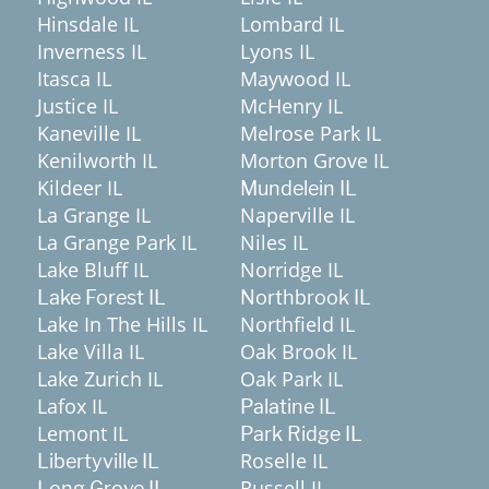
Hinsdale IL
Lombard IL
Inverness IL
Lyons IL
Itasca IL
Maywood IL
Justice IL
McHenry IL
Kaneville IL
Melrose Park IL
Kenilworth IL
Morton Grove IL
Kildeer IL
Mundelein IL
La Grange IL
Naperville IL
La Grange Park IL
Niles IL
Lake Bluff IL
Norridge IL
Lake Forest IL
Northbrook IL
Lake In The Hills IL
Northfield IL
Lake Villa IL
Oak Brook IL
Lake Zurich IL
Oak Park IL
Lafox IL
Palatine IL
Lemont IL
Park Ridge IL
Roselle IL
Libertyville IL
Russell IL
Long Grove IL