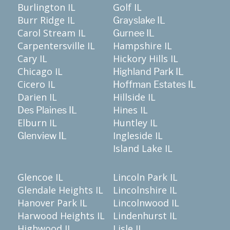
Burlington IL
Golf IL
Burr Ridge IL
Grayslake IL
Carol Stream IL
Gurnee IL
Carpentersville IL
Hampshire IL
Cary IL
Hickory Hills IL
Chicago IL
Highland Park IL
Cicero IL
Hoffman Estates IL
Darien IL
Hillside IL
Hines IL
Des Plaines IL
Elburn IL
Huntley IL
Ingleside IL
Glenview IL
Island Lake IL
Glencoe IL
Lincoln Park IL
Glendale Heights IL
Lincolnshire IL
Hanover Park IL
Lincolnwood IL
Harwood Heights IL
Lindenhurst IL
Highwood IL
Lisle IL