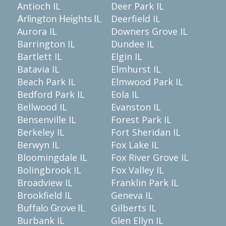
Antioch IL
Deer Park IL
Deerfield IL
Arlington Heights IL
Aurora IL
Downers Grove IL
Barrington IL
Dundee IL
Bartlett IL
Elgin IL
Batavia IL
Elmhurst IL
Beach Park IL
Elmwood Park IL
Bedford Park IL
Eola IL
Bellwood IL
Evanston IL
Bensenville IL
Forest Park IL
Berkeley IL
Fort Sheridan IL
Berwyn IL
Fox Lake IL
Bloomingdale IL
Fox River Grove IL
Bolingbrook IL
Fox Valley IL
Broadview IL
Franklin Park IL
Brookfield IL
Geneva IL
Gilberts IL
Buffalo Grove IL
Burbank IL
Glen Ellyn IL