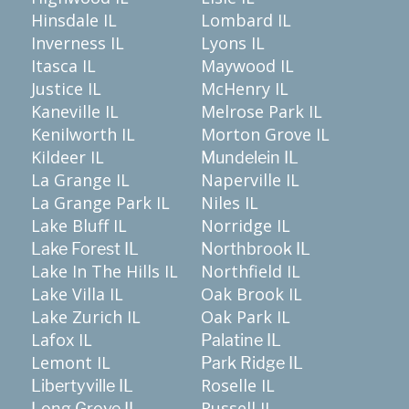
Hinsdale IL
Lombard IL
Inverness IL
Lyons IL
Itasca IL
Maywood IL
Justice IL
McHenry IL
Kaneville IL
Melrose Park IL
Kenilworth IL
Morton Grove IL
Kildeer IL
Mundelein IL
La Grange IL
Naperville IL
La Grange Park IL
Niles IL
Lake Bluff IL
Norridge IL
Lake Forest IL
Northbrook IL
Lake In The Hills IL
Northfield IL
Lake Villa IL
Oak Brook IL
Lake Zurich IL
Oak Park IL
Lafox IL
Palatine IL
Lemont IL
Park Ridge IL
Roselle IL
Libertyville IL
Russell IL
Long Grove IL