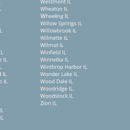
L
Westmont IL
L
Wheaton IL
Wheeling IL
Willow Springs IL
Willowbrook IL
IL
Wilmette IL
Wilmot IL
IL
Winfield IL
 IL
Winnetka IL
L
Winthrop Harbor IL
 IL
Wonder Lake IL
 IL
Wood Dale IL
Woodridge IL
Woodstock IL
Zion IL
IL
IL