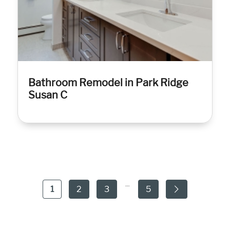
Bathroom Remodel in Park Ridge
Susan C
…
1
2
3
5