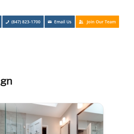
(847) 823-1700
Email Us
Join Our Team
ign