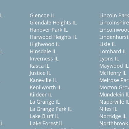
IL
Glencoe IL
Lincoln Park
Glendale Heights IL
Lincolnshire
Hanover Park IL
Lincolnwood
Harwood Heights IL
Lindenhurst 
Highwood IL
Lisle IL
IL
Hinsdale IL
Lombard IL
Inverness IL
Lyons IL
Itasca IL
Maywood IL
Justice IL
McHenry IL
L
Kaneville IL
Melrose Par
Kenilworth IL
Morton Grov
Kildeer IL
Mundelein I
La Grange IL
Naperville I
La Grange Park IL
Niles IL
Lake Bluff IL
Norridge IL
IL
Lake Forest IL
Northbrook 