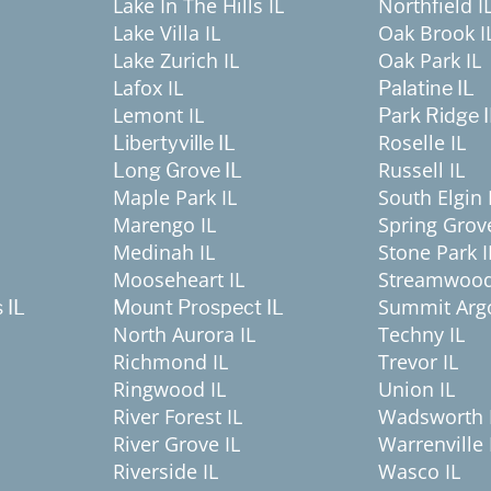
Lake In The Hills IL
Northfield I
Lake Villa IL
Oak Brook I
Lake Zurich IL
Oak Park IL
Lafox IL
Palatine IL
Lemont IL
Park Ridge 
Roselle IL
Libertyville IL
Russell IL
Long Grove IL
Maple Park IL
South Elgin 
Marengo IL
Spring Grove
Medinah IL
Stone Park I
Mooseheart IL
Streamwood
Summit Argo
 IL
Mount Prospect IL
North Aurora IL
Techny IL
Richmond IL
Trevor IL
Ringwood IL
Union IL
River Forest IL
Wadsworth 
River Grove IL
Warrenville 
Riverside IL
Wasco IL