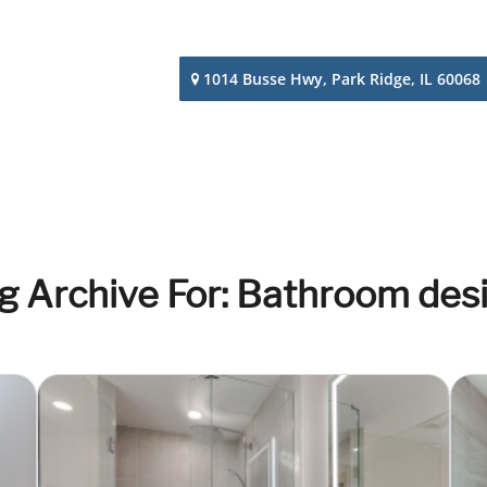
1014 Busse Hwy, Park Ridge, IL 60068
g Archive For: Bathroom des