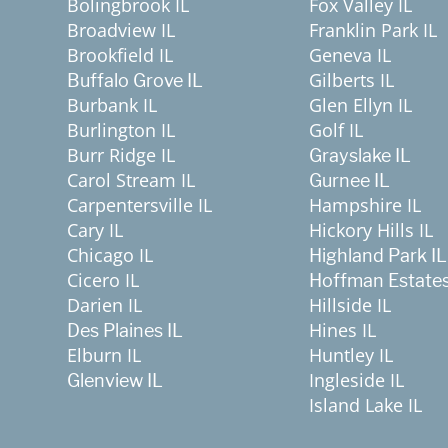
Bolingbrook IL
Fox Valley IL
Broadview IL
Franklin Park IL
Brookfield IL
Geneva IL
Gilberts IL
Buffalo Grove IL
Burbank IL
Glen Ellyn IL
Burlington IL
Golf IL
Burr Ridge IL
Grayslake IL
Carol Stream IL
Gurnee IL
Carpentersville IL
Hampshire IL
Cary IL
Hickory Hills IL
Chicago IL
Highland Park IL
Cicero IL
Hoffman Estates
Darien IL
Hillside IL
Hines IL
Des Plaines IL
Elburn IL
Huntley IL
Ingleside IL
Glenview IL
Island Lake IL