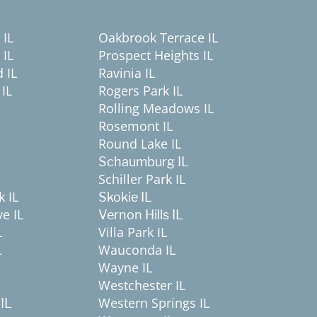
 IL
Oakbrook Terrace IL
 IL
Prospect Heights IL
 IL
Ravinia IL
IL
Rogers Park IL
Rolling Meadows IL
Rosemont IL
Round Lake IL
Schaumburg IL
Schiller Park IL
k IL
Skokie IL
e IL
Vernon Hills IL
Villa Park IL
L
L
Wauconda IL
Wayne IL
Westchester IL
Western Springs IL
IL