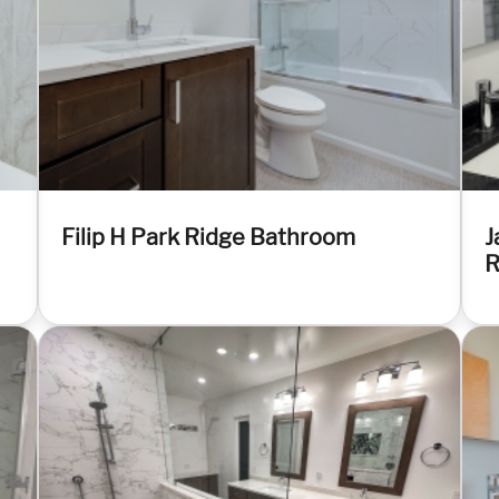
Filip H Park Ridge Bathroom
J
R