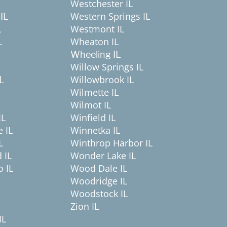
Westchester IL
Western Springs IL
IL
L
Westmont IL
L
Wheaton IL
Wheeling IL
Willow Springs IL
Willowbrook IL
IL
Wilmette IL
Wilmot IL
IL
Winfield IL
 IL
Winnetka IL
L
Winthrop Harbor IL
 IL
Wonder Lake IL
 IL
Wood Dale IL
Woodridge IL
Woodstock IL
Zion IL
IL