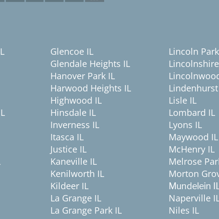
IL
Glencoe IL
Lincoln Park
Glendale Heights IL
Lincolnshire
Hanover Park IL
Lincolnwood
Harwood Heights IL
Lindenhurst 
Highwood IL
Lisle IL
IL
Hinsdale IL
Lombard IL
Inverness IL
Lyons IL
Itasca IL
Maywood IL
Justice IL
McHenry IL
L
Kaneville IL
Melrose Par
Kenilworth IL
Morton Grov
Kildeer IL
Mundelein I
La Grange IL
Naperville I
La Grange Park IL
Niles IL