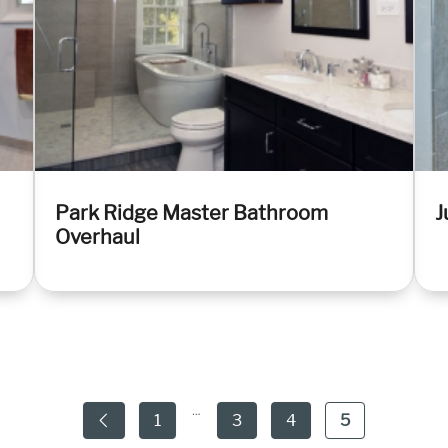
Park Ridge Master Bathroom
J
Overhaul
…
1
3
4
5