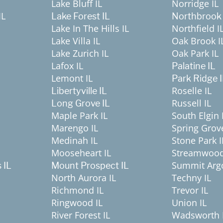
Lake Bluff IL
Norridge IL
IL
Lake Forest IL
Northbrook 
Lake In The Hills IL
Northfield I
Lake Villa IL
Oak Brook I
Lake Zurich IL
Oak Park IL
Lafox IL
Palatine IL
Lemont IL
Park Ridge 
Roselle IL
Libertyville IL
Russell IL
Long Grove IL
Maple Park IL
South Elgin 
Marengo IL
Spring Grove
Medinah IL
Stone Park I
Mooseheart IL
Streamwood
Summit Argo
 IL
Mount Prospect IL
North Aurora IL
Techny IL
Richmond IL
Trevor IL
Ringwood IL
Union IL
River Forest IL
Wadsworth 