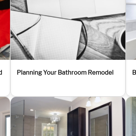
d
Planning Your Bathroom Remodel
B