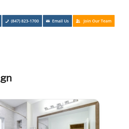
(847) 823-1700
Email Us
Join Our Team
ign