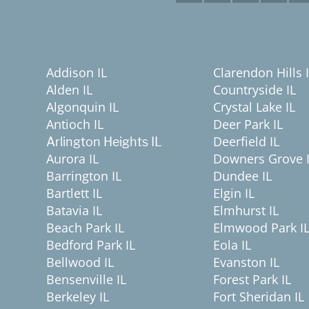
Addison IL
Clarendon Hills 
Alden IL
Countryside IL
Algonquin IL
Crystal Lake IL
Antioch IL
Deer Park IL
Deerfield IL
Arlington Heights IL
Aurora IL
Downers Grove 
Barrington IL
Dundee IL
Bartlett IL
Elgin IL
Batavia IL
Elmhurst IL
Beach Park IL
Elmwood Park I
Bedford Park IL
Eola IL
Bellwood IL
Evanston IL
Bensenville IL
Forest Park IL
Berkeley IL
Fort Sheridan IL