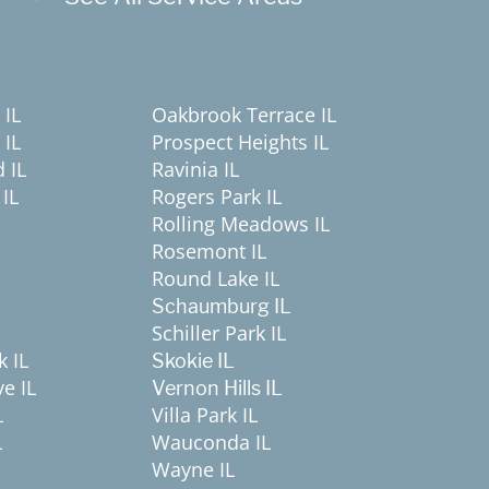
 IL
Oakbrook Terrace IL
 IL
Prospect Heights IL
 IL
Ravinia IL
IL
Rogers Park IL
Rolling Meadows IL
Rosemont IL
Round Lake IL
Schaumburg IL
Schiller Park IL
k IL
Skokie IL
e IL
Vernon Hills IL
Villa Park IL
L
L
Wauconda IL
Wayne IL