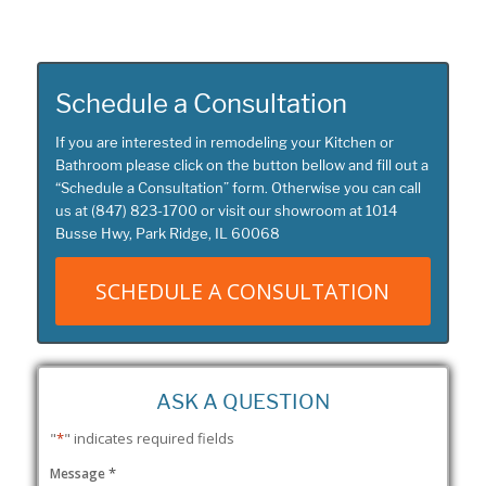
Schedule a Consultation
If you are interested in remodeling your Kitchen or
Bathroom please click on the button bellow and fill out a
“
Schedule a Consultation
” form. Otherwise you can call
us at
(847) 823-1700
or visit our showroom at
1014
Busse Hwy, Park Ridge, IL 60068
SCHEDULE A CONSULTATION
ASK A QUESTION
"
*
" indicates required fields
*
Message