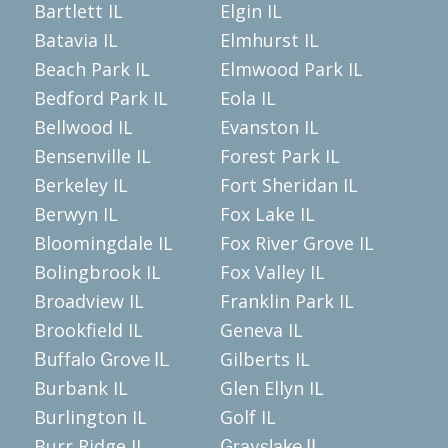
Bartlett IL
Elgin IL
Batavia IL
Elmhurst IL
Beach Park IL
Elmwood Park IL
Bedford Park IL
Eola IL
Bellwood IL
Evanston IL
Bensenville IL
Forest Park IL
Berkeley IL
Fort Sheridan IL
Berwyn IL
Fox Lake IL
Bloomingdale IL
Fox River Grove IL
Bolingbrook IL
Fox Valley IL
Broadview IL
Franklin Park IL
Brookfield IL
Geneva IL
Gilberts IL
Buffalo Grove IL
Burbank IL
Glen Ellyn IL
Burlington IL
Golf IL
Burr Ridge IL
Grayslake IL