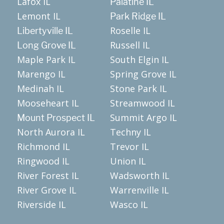
Lafox IL
Palatine IL
Lemont IL
Park Ridge IL
Roselle IL
Libertyville IL
Russell IL
Long Grove IL
Maple Park IL
South Elgin IL
Marengo IL
Spring Grove IL
Medinah IL
Stone Park IL
Mooseheart IL
Streamwood IL
Summit Argo IL
Mount Prospect IL
North Aurora IL
Techny IL
Richmond IL
Trevor IL
Ringwood IL
Union IL
River Forest IL
Wadsworth IL
River Grove IL
Warrenville IL
Riverside IL
Wasco IL