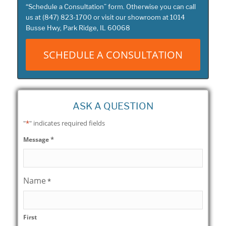
“
Schedule a Consultation
” form. Otherwise you can call
us at
(847) 823-1700
or visit our showroom at
1014
Busse Hwy, Park Ridge, IL 60068
SCHEDULE A CONSULTATION
ASK A QUESTION
"
*
" indicates required fields
*
Message
Name
*
First