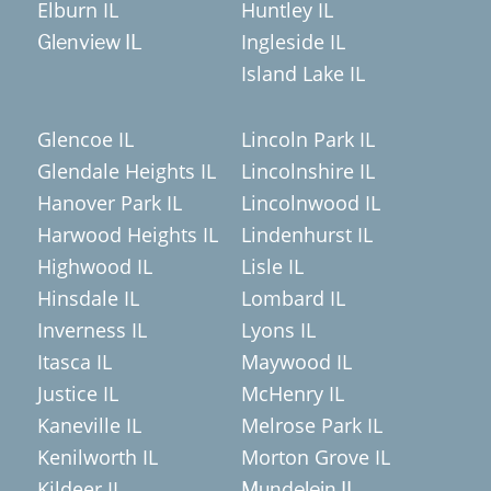
Elburn IL
Huntley IL
Ingleside IL
Glenview IL
Island Lake IL
Glencoe IL
Lincoln Park IL
Glendale Heights IL
Lincolnshire IL
Hanover Park IL
Lincolnwood IL
Harwood Heights IL
Lindenhurst IL
Highwood IL
Lisle IL
Hinsdale IL
Lombard IL
Inverness IL
Lyons IL
Itasca IL
Maywood IL
Justice IL
McHenry IL
Kaneville IL
Melrose Park IL
Kenilworth IL
Morton Grove IL
Kildeer IL
Mundelein IL