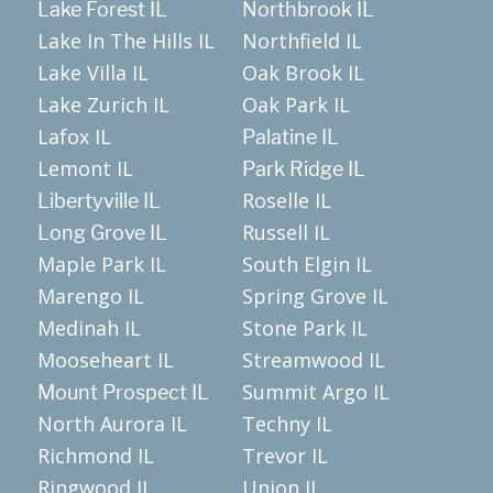
Lake Forest IL
Northbrook IL
Lake In The Hills IL
Northfield IL
Lake Villa IL
Oak Brook IL
Lake Zurich IL
Oak Park IL
Lafox IL
Palatine IL
Lemont IL
Park Ridge IL
Roselle IL
Libertyville IL
Russell IL
Long Grove IL
Maple Park IL
South Elgin IL
Marengo IL
Spring Grove IL
Medinah IL
Stone Park IL
Mooseheart IL
Streamwood IL
Summit Argo IL
Mount Prospect IL
North Aurora IL
Techny IL
Richmond IL
Trevor IL
Ringwood IL
Union IL