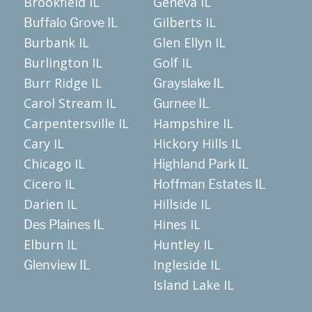
Brookfield IL
Geneva IL
Gilberts IL
Buffalo Grove IL
Burbank IL
Glen Ellyn IL
Burlington IL
Golf IL
Burr Ridge IL
Grayslake IL
Carol Stream IL
Gurnee IL
Carpentersville IL
Hampshire IL
Cary IL
Hickory Hills IL
Chicago IL
Highland Park IL
Cicero IL
Hoffman Estates IL
Darien IL
Hillside IL
Hines IL
Des Plaines IL
Elburn IL
Huntley IL
Ingleside IL
Glenview IL
Island Lake IL