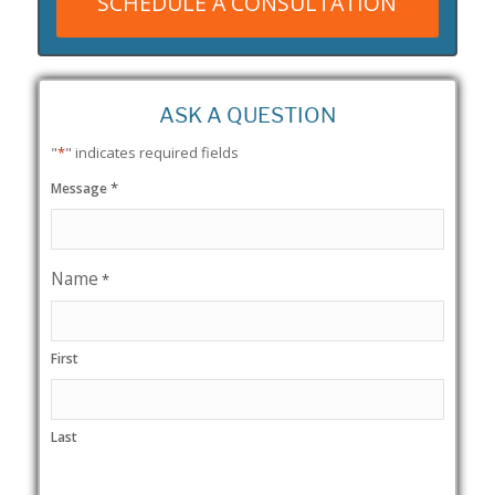
SCHEDULE A CONSULTATION
ASK A QUESTION
"
*
" indicates required fields
*
Message
Name
*
First
Last