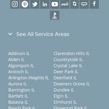
See All Service Areas
Addison IL
Clarendon Hills IL
Alden IL
Countryside IL
Algonquin IL
Crystal Lake IL
Antioch IL
Deer Park IL
Deerfield IL
Arlington Heights IL
Aurora IL
Downers Grove IL
Barrington IL
Dundee IL
Bartlett IL
Elgin IL
Batavia IL
Elmhurst IL
Beach Park IL
Elmwood Park IL