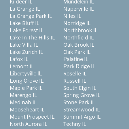
Kildeer IL
Mundelein IL
La Grange IL
Naperville IL
La Grange Park IL
Niles IL
Lake Bluff IL
Norridge IL
Lake Forest IL
Northbrook IL
Lake In The Hills IL
Northfield IL
Lake Villa IL
Oak Brook IL
Lake Zurich IL
Oak Park IL
Lafox IL
Palatine IL
Lemont IL
Park Ridge IL
Roselle IL
Libertyville IL
Russell IL
Long Grove IL
Maple Park IL
South Elgin IL
Marengo IL
Spring Grove IL
Medinah IL
Stone Park IL
Mooseheart IL
Streamwood IL
Summit Argo IL
Mount Prospect IL
North Aurora IL
Techny IL