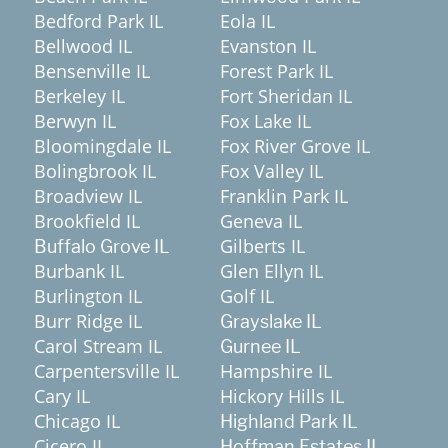
Bedford Park IL
Eola IL
Bellwood IL
Evanston IL
Bensenville IL
Forest Park IL
Berkeley IL
Fort Sheridan IL
Berwyn IL
Fox Lake IL
Bloomingdale IL
Fox River Grove IL
Bolingbrook IL
Fox Valley IL
Broadview IL
Franklin Park IL
Brookfield IL
Geneva IL
Gilberts IL
Buffalo Grove IL
Burbank IL
Glen Ellyn IL
Burlington IL
Golf IL
Burr Ridge IL
Grayslake IL
Carol Stream IL
Gurnee IL
Carpentersville IL
Hampshire IL
Cary IL
Hickory Hills IL
Chicago IL
Highland Park IL
Cicero IL
Hoffman Estates IL