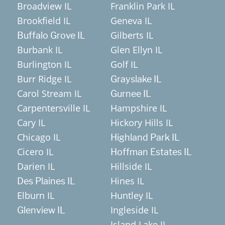
Broadview IL
Franklin Park IL
Brookfield IL
Geneva IL
Gilberts IL
Buffalo Grove IL
Burbank IL
Glen Ellyn IL
Burlington IL
Golf IL
Burr Ridge IL
Grayslake IL
Carol Stream IL
Gurnee IL
Carpentersville IL
Hampshire IL
Cary IL
Hickory Hills IL
Chicago IL
Highland Park IL
Cicero IL
Hoffman Estates IL
Darien IL
Hillside IL
Hines IL
Des Plaines IL
Elburn IL
Huntley IL
Ingleside IL
Glenview IL
Island Lake IL