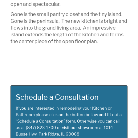
open and spectacular.
Gone is the small pantry closet and the tiny island.
Gone is the peninsula. The new kitchen is bright and
flows into the grand living area. An impressive
island extends the length of the kitchen and forms
the center piece of the open floor plan.
Schedule a Consultation
If you are interested in remodeling your
Kitchen or
Bathroom
please click on the button bellow and fill out a
“
Schedule a Consultation
” form. Otherwise you can call
us at
(847) 823-1700
or visit our showroom at
1014
Busse Hwy, Park Ridge, IL 60068